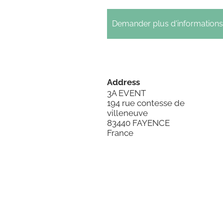
Demander plus d'informations
Address
3A EVENT

194 rue contesse de 
villeneuve

83440 FAYENCE

France