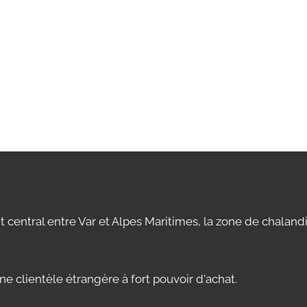
 central entre Var et Alpes Maritimes, la zone de chaland
ne clientèle étrangère à fort pouvoir d'achat.