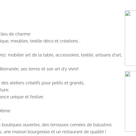
n lieu de charme
ique, meubles, textile déco et créations...
z: mobilier art de la table, accessoires, textile, artisans d'art,
terranée, ses terres et son art d’y vivre!
 des ateliers créatifs pour petits et grands,
ture;
nce unique et festive.
IXème
.
es boutiques ouvertes, des terrasses cernées de balustres
, une maison bourgeoise et un restaurant de qualité !